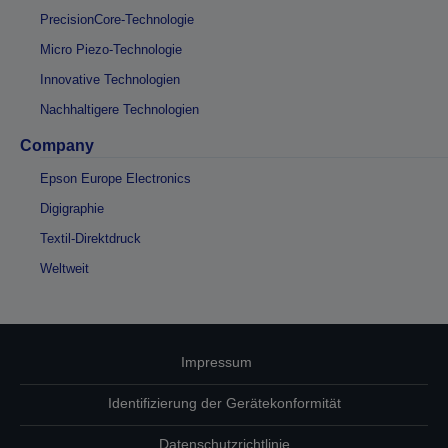
PrecisionCore-Technologie
Micro Piezo-Technologie
Innovative Technologien
Nachhaltigere Technologien
Company
Epson Europe Electronics
Digigraphie
Textil-Direktdruck
Weltweit
Impressum
Identifizierung der Gerätekonformität
Datenschutzrichtlinie