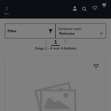
Skip
to
Suchen
main
Menü
content
Sortieren nach:
Filter
1
Zur
Zur
Zeige 1 - 4 von 4 Artikeln
vorherigen
nächsten
Seite
Seite