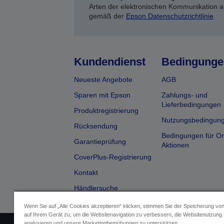
Arten der elektronischen Kommunikation a
gemäß der
Epson Datenschutzrichtlinie
.
Kundendienst
Bedingunge
Neueste Angebote
AGB
Sparen mit Epson
Zahlungs- und
Lieferbedingungen
Produktregistrierung
Nutzungsbedingun
Rücksendung
Bedingungen für On
Garantieprüfung
Aktionen
CoverPlus-Registrierung
Kontakt
Händlersuche
Wenn Sie auf „Alle Cookies akzeptieren“ klicken, stimmen Sie der Speicherung vo
auf Ihrem Gerät zu, um die Websitenavigation zu verbessern, die Websitenutzung
analysieren und unsere Marketingbemühungen zu unterstützen.