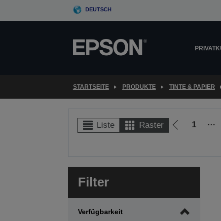
Skip
DEUTSCH
to
main
content
PRIVAT
STARTSEITE
PRODUKTE
TINTE & PAPIER
1
⋯
Liste
Raster
Zur
vorherigen
Seite
Filter
Verfügbarkeit