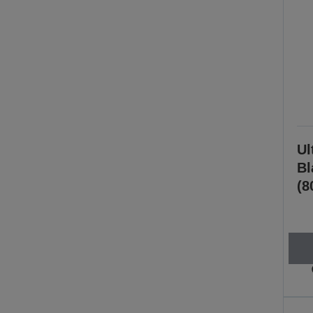
Ul
Bl
(8