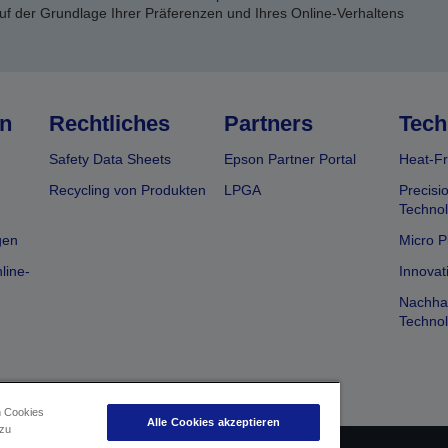
uf der Grundlage Ihrer Präferenzen und Ihres Online-Verhaltens
n
Rechtliches
Partners
Tech
Safety Data Sheets
Epson Partner Portal
Heat-Fr
Recycling von Produkten
LPGA
Precisi
Technol
gen
Micro P
line-
Innovat
Nachhal
Technol
n Cookies
Alle Cookies akzeptieren
 zu