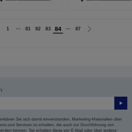
84
1
⋯
81
82
83
⋯
87
ur
Zur
orherigen
nächsten
eite
Seite
n
Send
erklären Sie sich damit einverstanden, Marketing-Materialien über
ons und Services zu erhalten, die auch zur Durchführung von
rden können. Sie erhalten diese per E-Mail oder über andere