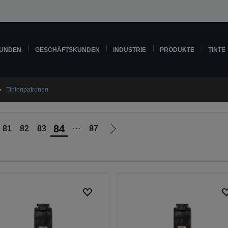
KUNDEN
GESCHÄFTSKUNDEN
INDUSTRIE
PRODUKTE
TINTE
Tintenpatronen
84
81
82
83
⋯
87
Zur
nächsten
Seite