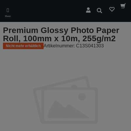
Skip
to
Suchen
main
Menü
content
Premium Glossy Photo Paper
Roll, 100mm x 10m, 255g/m2
Artikelnummer: C13S041303
Nicht mehr erhältlich