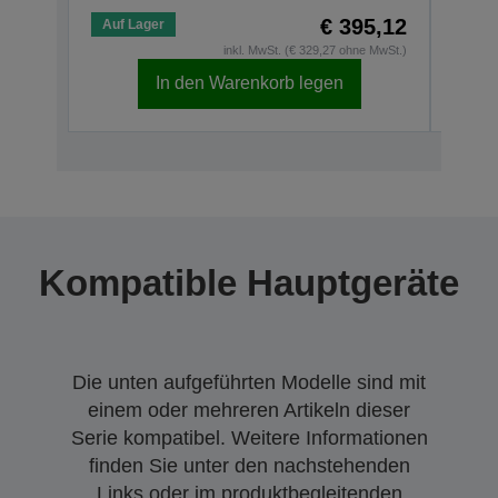
€ 395,12
Auf Lager
Auf 
inkl. MwSt. (€ 329,27 ohne MwSt.)
In den Warenkorb legen
Kompatible Hauptgeräte
Die unten aufgeführten Modelle sind mit
einem oder mehreren Artikeln dieser
Serie kompatibel. Weitere Informationen
finden Sie unter den nachstehenden
Links oder im produktbegleitenden