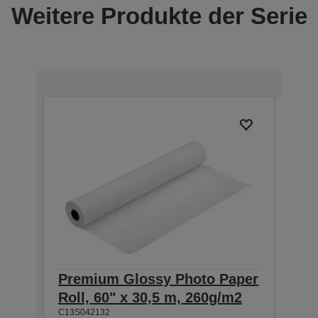
Weitere Produkte der Serie
Premium Glossy Photo Paper
Pre
Roll, 60" x 30,5 m, 260g/m2
Roll
C13S042132
C13S0