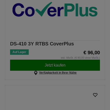
DS-410 3Y RTBS CoverPlus
€ 96,00
Auf Lager
inkl. MwSt. (€ 80,00 ohne MwSt.)
Jetzt kaufen
Verfügbarkeit in Ihrer Nähe