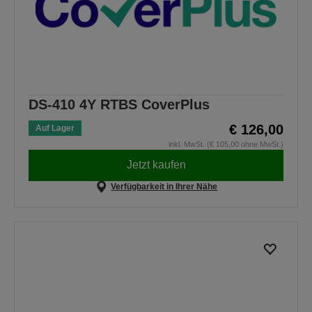
DS-410 4Y RTBS CoverPlus
€ 126,00
Auf Lager
inkl. MwSt. (€ 105,00 ohne MwSt.)
Jetzt kaufen
Verfügbarkeit in Ihrer Nähe