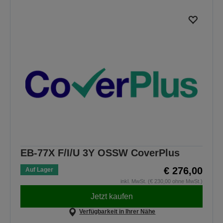
EB-77X F/I/U 3Y OSSW CoverPlus
€ 276,00
Auf Lager
inkl. MwSt. (€ 230,00 ohne MwSt.)
Jetzt kaufen
Verfügbarkeit in Ihrer Nähe