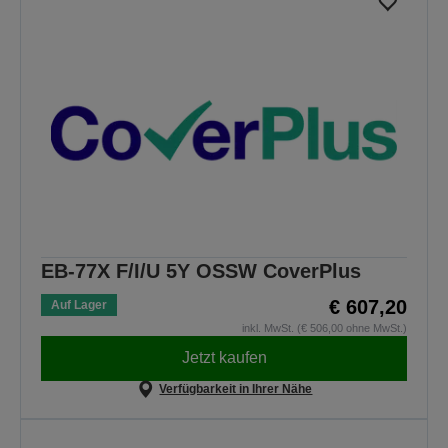
EB-77X F/I/U 5Y OSSW CoverPlus
€ 607,20
Auf Lager
inkl. MwSt. (€ 506,00 ohne MwSt.)
Jetzt kaufen
Verfügbarkeit in Ihrer Nähe