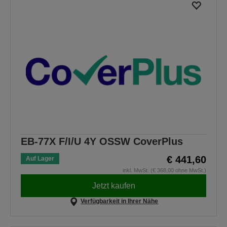
EB-77X F/I/U 4Y OSSW CoverPlus
€ 441,60
Auf Lager
inkl. MwSt. (€ 368,00 ohne MwSt.)
Jetzt kaufen
Verfügbarkeit in Ihrer Nähe