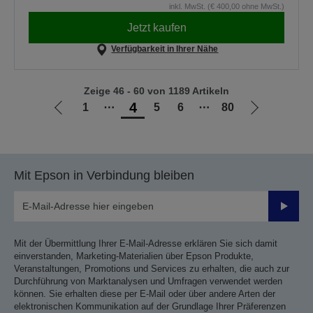
inkl. MwSt. (€ 400,00 ohne MwSt.)
Jetzt kaufen
Verfügbarkeit in Ihrer Nähe
Zeige 46 - 60 von 1189 Artikeln
4
1
⋯
5
6
⋯
80
Zur
Zur
vorherigen
nächsten
Seite
Seite
Mit Epson in Verbindung bleiben
Sende
Mit der Übermittlung Ihrer E-Mail-Adresse erklären Sie sich damit
einverstanden, Marketing-Materialien über Epson Produkte,
Veranstaltungen, Promotions und Services zu erhalten, die auch zur
Durchführung von Marktanalysen und Umfragen verwendet werden
können. Sie erhalten diese per E-Mail oder über andere Arten der
elektronischen Kommunikation auf der Grundlage Ihrer Präferenzen