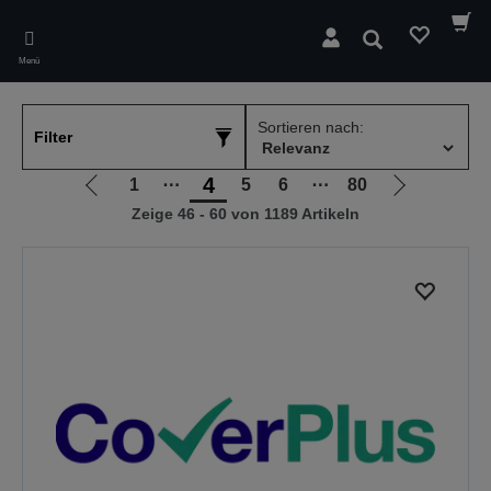
Skip
to
Suchen
main
Menü
content
Sortieren nach:
Filter
4
1
⋯
5
6
⋯
80
Zur
Zur
Zeige 46 - 60 von 1189 Artikeln
vorherigen
nächsten
Seite
Seite