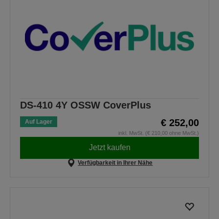
DS-410 4Y OSSW CoverPlus
€ 252,00
Auf Lager
inkl. MwSt. (€ 210,00 ohne MwSt.)
Jetzt kaufen
Verfügbarkeit in Ihrer Nähe