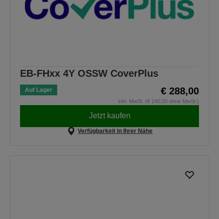
EB-FHxx 4Y OSSW CoverPlus
€ 288,00
Auf Lager
inkl. MwSt. (€ 240,00 ohne MwSt.)
Jetzt kaufen
Verfügbarkeit in Ihrer Nähe