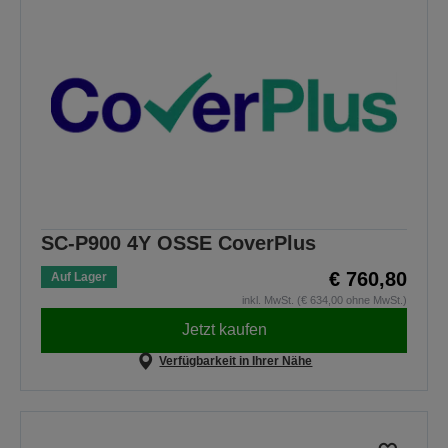
SC-P900 4Y OSSE CoverPlus
€ 760,80
Auf Lager
inkl. MwSt. (€ 634,00 ohne MwSt.)
Jetzt kaufen
Verfügbarkeit in Ihrer Nähe