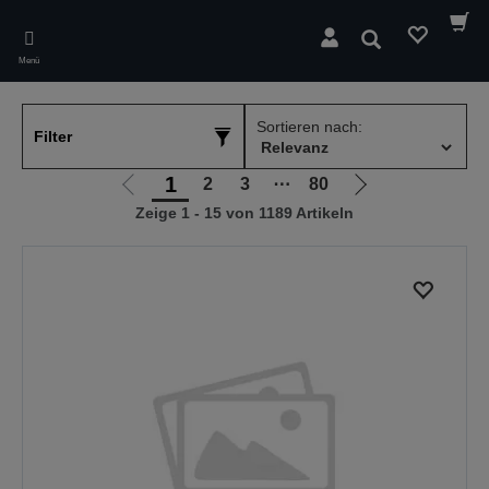
Skip
to
Suchen
main
Menü
content
Sortieren nach:
Filter
1
2
3
⋯
80
Zur
Zur
Zeige 1 - 15 von 1189 Artikeln
vorherigen
nächsten
Seite
Seite