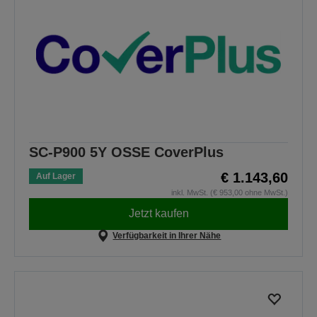
SC-P900 5Y OSSE CoverPlus
€ 1.143,60
Auf Lager
inkl. MwSt. (€ 953,00 ohne MwSt.)
Jetzt kaufen
Verfügbarkeit in Ihrer Nähe