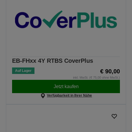
EB-FHxx 4Y RTBS CoverPlus
€ 90,00
Auf Lager
inkl. MwSt. (€ 75,00 ohne MwSt.)
Jetzt kaufen
Verfügbarkeit in Ihrer Nähe