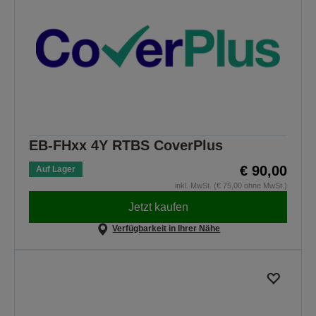
EB-FHxx 4Y RTBS CoverPlus
€ 90,00
Auf Lager
inkl. MwSt. (€ 75,00 ohne MwSt.)
Jetzt kaufen
Verfügbarkeit in Ihrer Nähe