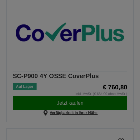
SC-P900 4Y OSSE CoverPlus
€ 760,80
Auf Lager
inkl. MwSt. (€ 634,00 ohne MwSt.)
Jetzt kaufen
Verfügbarkeit in Ihrer Nähe