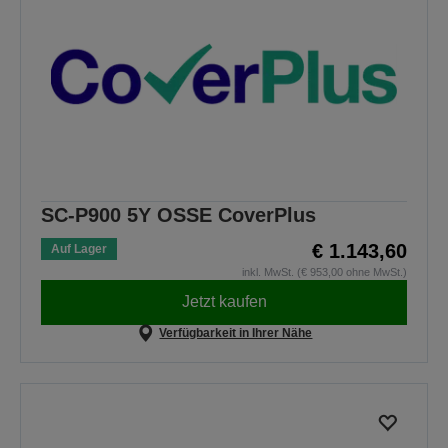
SC-P900 5Y OSSE CoverPlus
€ 1.143,60
Auf Lager
inkl. MwSt. (€ 953,00 ohne MwSt.)
Jetzt kaufen
Verfügbarkeit in Ihrer Nähe