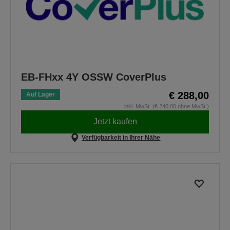
EB-FHxx 4Y OSSW CoverPlus
€ 288,00
Auf Lager
inkl. MwSt. (€ 240,00 ohne MwSt.)
Jetzt kaufen
Verfügbarkeit in Ihrer Nähe