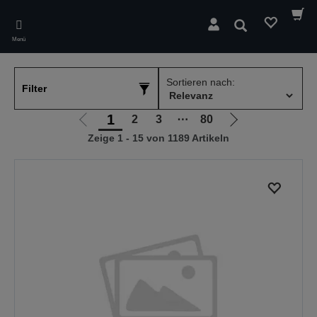
Skip
to
Suchen
main
Menü
content
Sortieren nach:
Filter
1
2
3
⋯
80
Zur
Zur
Zeige 1 - 15 von 1189 Artikeln
vorherigen
nächsten
Seite
Seite