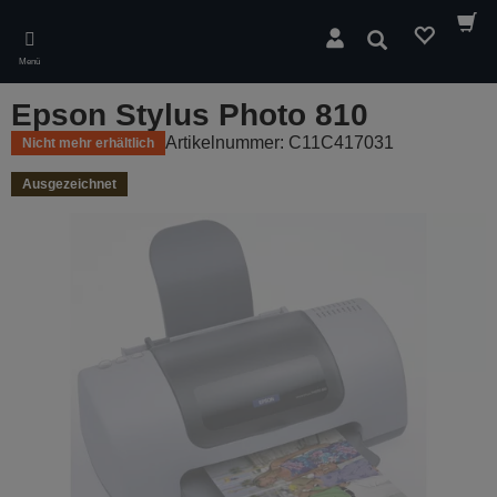
Skip
to
Suchen
main
Menü
content
Epson Stylus Photo 810
Artikelnummer: C11C417031
Nicht mehr erhältlich
Ausgezeichnet