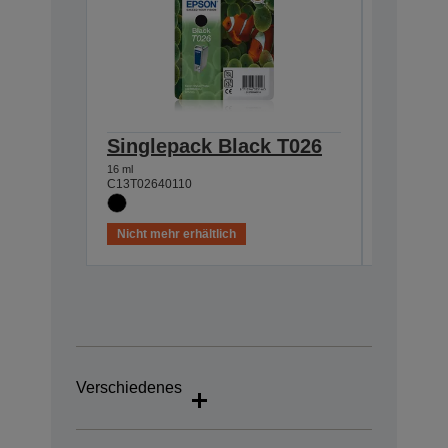
Singlepack Black T026
Single
16 ml
46 ml
C13T02640110
C13T02740
Nicht mehr erhältlich
Nicht meh
Verschiedenes