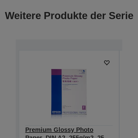
Weitere Produkte der Serie
Premium Glossy Photo
Pre
Paper, DIN A2, 255g/m2, 25
Pape