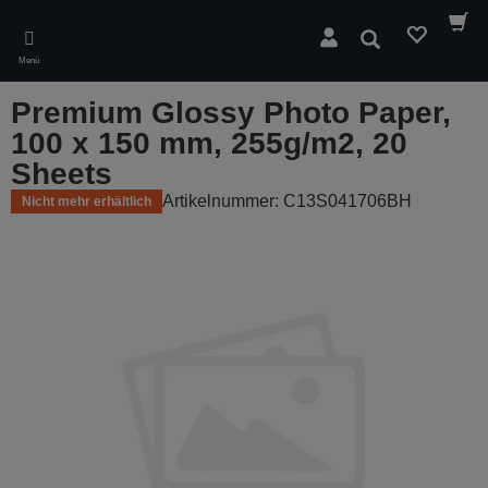
Skip
to
Suchen
main
Menü
content
Premium Glossy Photo Paper,
100 x 150 mm, 255g/m2, 20
Sheets
Artikelnummer: C13S041706BH
Nicht mehr erhältlich