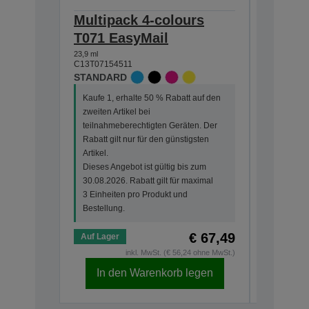
Multipack 4-colours
Single
T071 EasyMail
DURABr
23,9 ml
7,4 ml
C13T07154511
C13T07114
STANDARD
STANDA
Kaufe 1, erhalte 50 % Rabatt auf den
Kaufe 1, 
zweiten Artikel bei
zweiten Ar
teilnahmeberechtigten Geräten. Der
teilnahme
Rabatt gilt nur für den günstigsten
Rabatt gi
Artikel.
Artikel.
Dieses Angebot ist gültig bis zum
Dieses An
30.08.2026. Rabatt gilt für maximal
30.08.202
3 Einheiten pro Produkt und
3 Einheit
Bestellung.
Bestellun
€ 67,49
Auf Lager
Auf Lage
inkl. MwSt. (€ 56,24 ohne MwSt.)
In den Warenkorb legen
In d