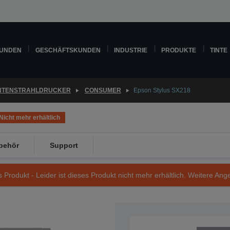
KUNDEN
GESCHÄFTSKUNDEN
INDUSTRIE
PRODUKTE
TINTE
INTENSTRAHLDRUCKER
CONSUMER
Epson Stylus SX218
Nicht mehr erhältlich
behör
Support
s Produkt - Leider ist dieses Produkt nicht mehr erhältlich. Weitere Ang
Artikelnummer: C11CA81303