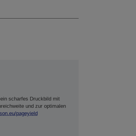
Schwarz, Cyan, Gelb,
Magenta
ein scharfes Druckbild mit
nreichweite und zur optimalen
son.eu/pageyield