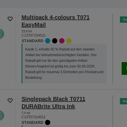
Multipack 4-colours T071
Au
EasyMail
23,9 ml
C13T07154511
STANDARD
Kaufe 1, erhalte 50 % Rabatt auf den zweiten
Artikel bei teilnahmeberechtigten Geräten. Der
Rabatt gilt nur für den günstigsten Artikel.
Dieses Angebot ist gültig bis zum 30.08.2026.
Rabatt gilt für maximal 3 Einheiten pro Produkt und
Bestellung.
Singlepack Black T0711
Au
DURABrite Ultra Ink
7,4 ml
C13T07114012
STANDARD