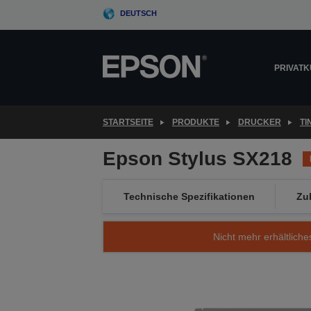
Skip
DEUTSCH
to
main
content
PRIVAT
STARTSEITE
PRODUKTE
DRUCKER
T
Epson Stylus SX218
Technische Spezifikationen
Zu
Nicht mehr erhältliche