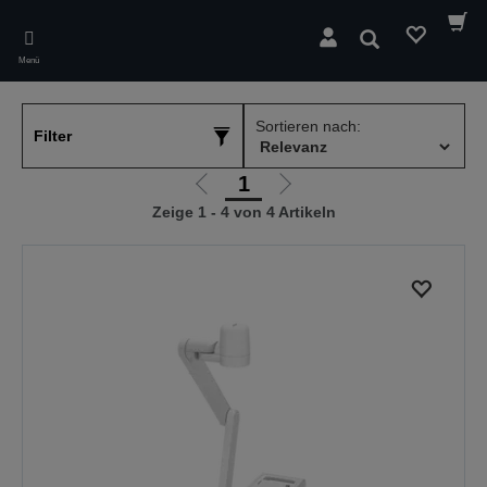
Skip
to
Suchen
main
Menü
content
Sortieren nach:
Filter
1
Zur
Zur
Zeige 1 - 4 von 4 Artikeln
vorherigen
nächsten
Seite
Seite