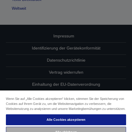
Weltweit
Impressum
Identifizierung der Gerätekonformität
Datenschutzrichtlinie
Vertrag widerrufen
Einhaltung der EU-Datenverordnung
Fragen zum Datenschutz
Wenn Sie auf „Alle Cookies akzeptieren“ klicken, stimmen Sie der Speicherung von
Cookies auf Ihrem Gerät zu, um die Websitenavigation zu verbessern, die
Informationen zu Cookies
Websitenutzung zu analysieren und unsere Marketingbemühungen zu unterstützen.
Alle Cookies akzeptieren
Epson Engagement für Barrierefreiheit