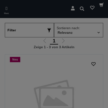
Skip
to
Suchen
main
Menü
content
Sortieren nach:
Filter
1
Zur
Zur
Zeige 1 - 3 von 3 Artikeln
vorherigen
nächsten
Seite
Seite
Neu