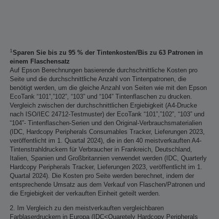
1
Sparen Sie bis zu 95 % der Tintenkosten/Bis zu 63 Patronen in
einem Flaschensatz
Auf Epson Berechnungen basierende durchschnittliche Kosten pro
Seite und die durchschnittliche Anzahl von Tintenpatronen, die
benötigt werden, um die gleiche Anzahl von Seiten wie mit den Epson
EcoTank “101”,”102”, “103” und “104” Tintenflaschen zu drucken.
Vergleich zwischen der durchschnittlichen Ergiebigkeit (A4-Drucke
nach ISO/IEC 24712-Testmuster) der EcoTank “101”,”102”, “103” und
“104”- Tintenflaschen-Serien und den Original-Verbrauchsmaterialien
(IDC, Hardcopy Peripherals Consumables Tracker, Lieferungen 2023,
veröffentlicht im 1. Quartal 2024), die in den 40 meistverkauften A4-
Tintenstrahldruckern für Verbraucher in Frankreich, Deutschland,
Italien, Spanien und Großbritannien verwendet werden (IDC, Quarterly
Hardcopy Peripherals Tracker, Lieferungen 2023, veröffentlicht im 1.
Quartal 2024). Die Kosten pro Seite werden berechnet, indem der
entsprechende Umsatz aus dem Verkauf von Flaschen/Patronen und
die Ergiebigkeit der verkauften Einheit geteilt werden.
2. Im Vergleich zu den meistverkauften vergleichbaren
Farblaserdruckern in Europa (IDC<Quaretely Hardcopy Peripherals