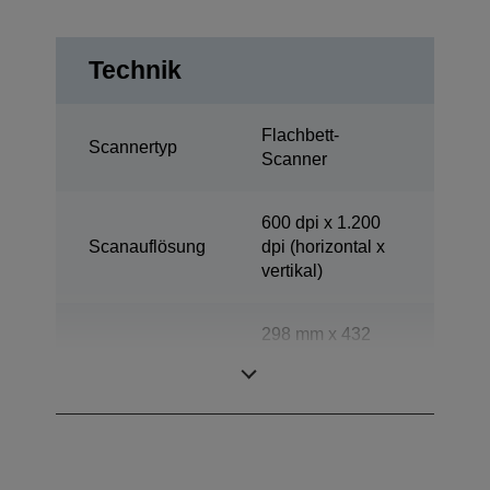
Technik
Flachbett-
Scannertyp
Scanner
600 dpi x 1.200
Scanauflösung
dpi (horizontal x
vertikal)
298 mm x 432
Scanbereich
mm (horizontal x
vertikal)