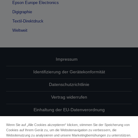
Epson Europe Electronics
Digigraphie
Textil-Direktdruck
Weltweit
Impressum
Identifizierung der Gerätekonformität
Datenschutzrichtlinie
Vertrag widerrufen
Einhaltung der EU-Datenverordnung
Fragen zum Datenschutz
Wenn Sie auf „Alle Cookies akzeptieren“ klicken, stimmen Sie der Speicherung von
Cookies auf Ihrem Gerät zu, um die Websitenavigation zu verbessern, die
Informationen zu Cookies
Websitenutzung zu analysieren und unsere Marketingbemühungen zu unterstützen.