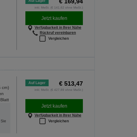
€ 169,94
Auf Lager
inkl. MwSt. (€ 141,62 ohne MwSt.)
Jetzt kaufen
Verfügbarkeit in Ihrer Nähe
Rückruf vereinbaren
Vergleichen
ulanfang
nnern. Dieses Angebot gilt nur bis
26 um Mitternacht
OTE ENTDECKEN
€ 513,47
Auf Lager
5 cm)
inkl. MwSt. (€ 427,89 ohne MwSt.)
en
Blatt
Jetzt kaufen
Verfügbarkeit in Ihrer Nähe
Vergleichen
 Sie