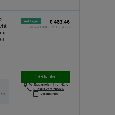
o-
€ 463,46
Auf Lager
cht
inkl. MwSt. (€ 386,22 ohne MwSt.)
ung
en
0
Jetzt kaufen
Verfügbarkeit in Ihrer Nähe
Rückruf vereinbaren
Vergleichen
 Sie