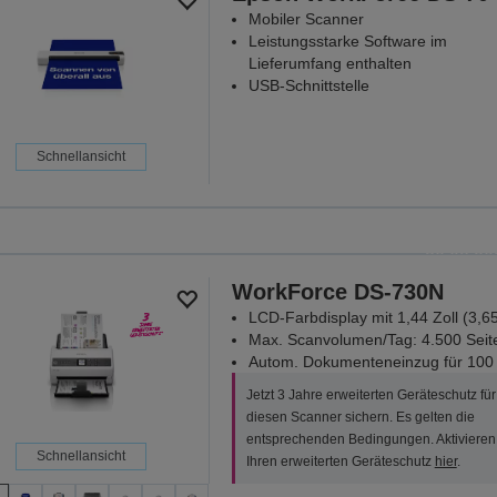
Mobiler Scanner
Leistungsstarke Software im
Lieferumfang enthalten
USB-Schnittstelle
Schnellansicht
Sch
Spare bei ausgewählten Sca
30.08.20
WorkForce DS-730N
ALLE ANGEB
LCD-Farbdisplay mit 1,44 Zoll (3,6
Max. Scanvolumen/Tag: 4.500 Seit
Autom. Dokumenteneinzug für 100 
Jetzt 3 Jahre erweiterten Geräteschutz für
diesen Scanner sichern. Es gelten die
entsprechenden Bedingungen. Aktivieren
Schnellansicht
Ihren erweiterten Geräteschutz
hier
.