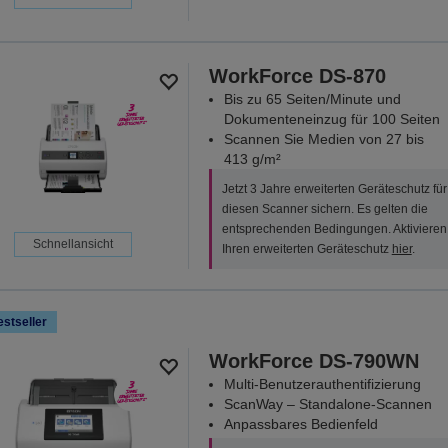
WorkForce DS-870
Bis zu 65 Seiten/Minute und
Dokumenteneinzug für 100 Seiten
Scannen Sie Medien von 27 bis
413 g/m²
Jetzt 3 Jahre erweiterten Geräteschutz für
diesen Scanner sichern. Es gelten die
entsprechenden Bedingungen. Aktivieren
Schnellansicht
Ihren erweiterten Geräteschutz
hier
.
stseller
WorkForce DS-790WN
Multi-Benutzerauthentifizierung
ScanWay – Standalone-Scannen
Anpassbares Bedienfeld