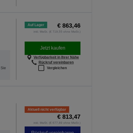
€ 863,46
Auf Lager
inkl. MwSt. (€ 719,55 ohne MwSt.)
Jetzt kaufen
Verfügbarkeit in Ihrer Nähe
Rückruf vereinbaren
Vergleichen
 Sie
Aktuell nicht verfügbar
€ 813,47
inkl. MwSt. (€ 677,89 ohne MwSt.)
Rückruf vereinbaren