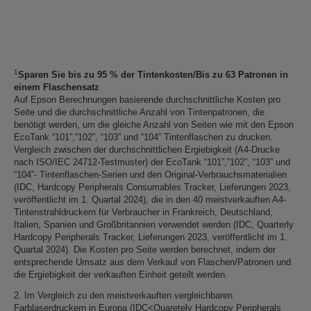
1
Sparen Sie bis zu 95 % der Tintenkosten/Bis zu 63 Patronen in
einem Flaschensatz
Auf Epson Berechnungen basierende durchschnittliche Kosten pro
Seite und die durchschnittliche Anzahl von Tintenpatronen, die
benötigt werden, um die gleiche Anzahl von Seiten wie mit den Epson
EcoTank “101”,”102”, “103” und “104” Tintenflaschen zu drucken.
Vergleich zwischen der durchschnittlichen Ergiebigkeit (A4-Drucke
nach ISO/IEC 24712-Testmuster) der EcoTank “101”,”102”, “103” und
“104”- Tintenflaschen-Serien und den Original-Verbrauchsmaterialien
(IDC, Hardcopy Peripherals Consumables Tracker, Lieferungen 2023,
veröffentlicht im 1. Quartal 2024), die in den 40 meistverkauften A4-
Tintenstrahldruckern für Verbraucher in Frankreich, Deutschland,
Italien, Spanien und Großbritannien verwendet werden (IDC, Quarterly
Hardcopy Peripherals Tracker, Lieferungen 2023, veröffentlicht im 1.
Quartal 2024). Die Kosten pro Seite werden berechnet, indem der
entsprechende Umsatz aus dem Verkauf von Flaschen/Patronen und
die Ergiebigkeit der verkauften Einheit geteilt werden.
2. Im Vergleich zu den meistverkauften vergleichbaren
Farblaserdruckern in Europa (IDC<Quaretely Hardcopy Peripherals