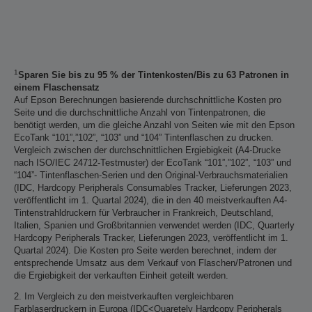
1
Sparen Sie bis zu 95 % der Tintenkosten/Bis zu 63 Patronen in
einem Flaschensatz
Auf Epson Berechnungen basierende durchschnittliche Kosten pro
Seite und die durchschnittliche Anzahl von Tintenpatronen, die
benötigt werden, um die gleiche Anzahl von Seiten wie mit den Epson
EcoTank “101”,”102”, “103” und “104” Tintenflaschen zu drucken.
Vergleich zwischen der durchschnittlichen Ergiebigkeit (A4-Drucke
nach ISO/IEC 24712-Testmuster) der EcoTank “101”,”102”, “103” und
“104”- Tintenflaschen-Serien und den Original-Verbrauchsmaterialien
(IDC, Hardcopy Peripherals Consumables Tracker, Lieferungen 2023,
veröffentlicht im 1. Quartal 2024), die in den 40 meistverkauften A4-
Tintenstrahldruckern für Verbraucher in Frankreich, Deutschland,
Italien, Spanien und Großbritannien verwendet werden (IDC, Quarterly
Hardcopy Peripherals Tracker, Lieferungen 2023, veröffentlicht im 1.
Quartal 2024). Die Kosten pro Seite werden berechnet, indem der
entsprechende Umsatz aus dem Verkauf von Flaschen/Patronen und
die Ergiebigkeit der verkauften Einheit geteilt werden.
2. Im Vergleich zu den meistverkauften vergleichbaren
Farblaserdruckern in Europa (IDC<Quaretely Hardcopy Peripherals