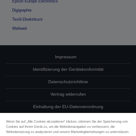
Epson Europe Electronics
Digigraphie
Textil-Direktdruck
Weltweit
Impressum
Identifizierung der Gerätekonformität
Datenschutzrichtlinie
Vertrag widerrufen
Einhaltung der EU-Datenverordnung
Fragen zum Datenschutz
Wenn Sie auf „Alle Cookies akzeptieren“ klicken, stimmen Sie der Speicherung von
Cookies auf Ihrem Gerät zu, um die Websitenavigation zu verbessern, die
Informationen zu Cookies
Websitenutzung zu analysieren und unsere Marketingbemühungen zu unterstützen.