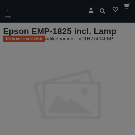
Skip
to
Suchen
main
Menü
content
Epson EMP-1825 incl. Lamp
Artikelnummer: V11H274040BP
Nicht mehr erhältlich