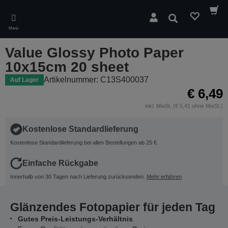
Skip
to
Suchen
main
Menü
content
Value Glossy Photo Paper
10x15cm 20 sheet
Artikelnummer: C13S400037
Auf Lager
€ 6,49
inkl. MwSt. (€ 5,41 ohne MwSt.)
Kostenlose Standardlieferung
Kostenlose Standardlieferung bei allen Bestellungen ab 25 €
Einfache Rückgabe
Innerhalb von 30 Tagen nach Lieferung zurücksenden.
Mehr erfahren
Glänzendes Fotopapier für jeden Tag
Gutes Preis-Leistungs-Verhältnis