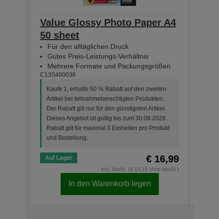
Value Glossy Photo Paper A4
Val
50 sheet
10x
Für den alltäglichen Druck
Für
Gutes Preis-Leistungs-Verhältnis
Gut
Mehrere Formate und Packungsgrößen
Meh
C13S400036
C13S4
Kaufe 1, erhalte 50 % Rabatt auf den zweiten
Kauf
Artikel bei teilnahmeberechtigten Produkten.
Arti
Der Rabatt gilt nur für den günstigsten Artikel.
Der R
Dieses Angebot ist gültig bis zum 30.08.2026.
Dies
Rabatt gilt für maximal 3 Einheiten pro Produkt
Rabat
und Bestellung.
und 
€ 16,99
Auf Lager
Auf 
inkl. MwSt. (€ 14,16 ohne MwSt.)
In den Warenkorb legen