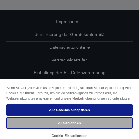
Impressum
Identifizierung der Gerätekonformität
Datenschutzrichtlinie
Vertrag widerrufen
Einhaltung der EU-Datenverordnung
Fragen zum Datenschutz
Wenn Sie auf „Alle Cookies akzeptieren“ klicken, stimmen Sie der Speicherung von
Cookies auf Ihrem Gerät zu, um die Websitenavigation zu verbessern, die
Informationen zu Cookies
Websitenutzung zu analysieren und unsere Marketingbemühungen zu unterstützen.
Alle Cookies akzeptieren
Epson Engagement für Barrierefreiheit
Alle ablehnen
Copyright © 2026 Seiko Epson
Cookie-Einstellungen