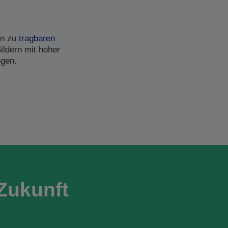
in zu
tragbaren
ildern mit hoher
ngen.
Zukunft