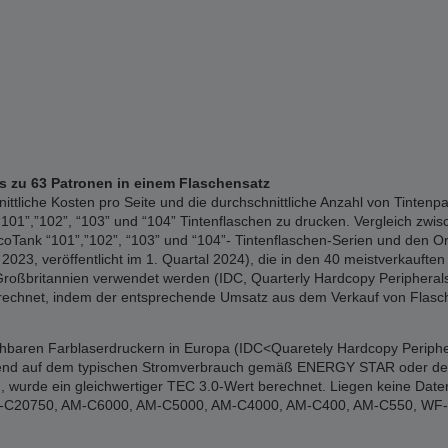
is zu 63 Patronen in einem Flaschensatz
liche Kosten pro Seite und die durchschnittliche Anzahl von Tintenpa
01”,”102”, “103” und “104” Tintenflaschen zu drucken. Vergleich zwisc
Tank “101”,”102”, “103” und “104”- Tintenflaschen-Serien und den Or
023, veröffentlicht im 1. Quartal 2024), die in den 40 meistverkauften 
Großbritannien verwendet werden (IDC, Quarterly Hardcopy Peripherals 
erechnet, indem der entsprechende Umsatz aus dem Verkauf von Flasch
ichbaren Farblaserdruckern in Europa (IDC<Quaretely Hardcopy Periphe
erend auf dem typischen Stromverbrauch gemäß ENERGY STAR oder den of
 wurde ein gleichwertiger TEC 3.0-Wert berechnet. Liegen keine Date
: WF-C20750, AM-C6000, AM-C5000, AM-C4000, AM-C400, AM-C550, W