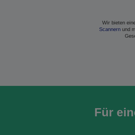
Wir bieten ei
Scannern
und me
Gesc
Für ei