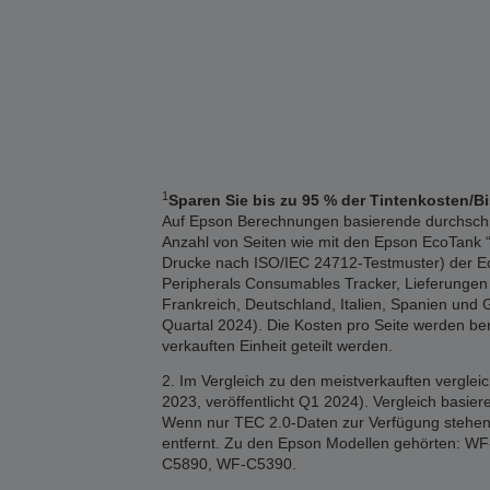
1
Sparen Sie bis zu 95 % der Tintenkosten/B
Auf Epson Berechnungen basierende durchschnitt
Anzahl von Seiten wie mit den Epson EcoTank “1
Drucke nach ISO/IEC 24712-Testmuster) der Eco
Peripherals Consumables Tracker, Lieferungen 2
Frankreich, Deutschland, Italien, Spanien und 
Quartal 2024). Die Kosten pro Seite werden b
verkauften Einheit geteilt werden.
2. Im Vergleich zu den meistverkauften vergle
2023, veröffentlicht Q1 2024). Vergleich basi
Wenn nur TEC 2.0-Daten zur Verfügung stehen,
entfernt. Zu den Epson Modellen gehörten
C5890, WF-C5390.