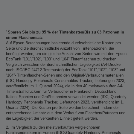
1
Sparen Sie bis zu 95 % der Tintenkosten/Bis zu 63 Patronen in
einem Flaschensatz
Auf Epson Berechnungen basierende durchschnittliche Kosten pro
Seite und die durchschnittliche Anzahl von Tintenpatronen, die
benötigt werden, um die gleiche Anzahl von Seiten wie mit den Epson
EcoTank “101”,”102”, “103” und “104” Tintenflaschen zu drucken.
Vergleich zwischen der durchschnittlichen Ergiebigkeit (A4-Drucke
nach ISO/IEC 24712-Testmuster) der EcoTank “101”,”102”, “103” und
“104”- Tintenflaschen-Serien und den Original-Verbrauchsmaterialien
(IDC, Hardcopy Peripherals Consumables Tracker, Lieferungen 2023,
veröffentlicht im 1. Quartal 2024), die in den 40 meistverkauften A4-
Tintenstrahldruckern für Verbraucher in Frankreich, Deutschland,
Italien, Spanien und Großbritannien verwendet werden (IDC, Quarterly
Hardcopy Peripherals Tracker, Lieferungen 2023, veröffentlicht im 1.
Quartal 2024). Die Kosten pro Seite werden berechnet, indem der
entsprechende Umsatz aus dem Verkauf von Flaschen/Patronen und
die Ergiebigkeit der verkauften Einheit geteilt werden.
2. Im Vergleich zu den meistverkauften vergleichbaren
Farblaserdruckern in Europa (IDC<Quaretely Hardcopy Peripherals