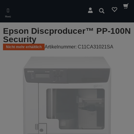
Skip
to
Suchen
main
Menü
content
Epson Discproducer™ PP-100N
Security
Artikelnummer: C11CA31021SA
Nicht mehr erhältlich