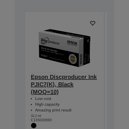
Epson Discproducer Ink
Epson 
PJIC7(K), Black
PJIC7(
(MOQ=10)
(MOQ=
Low cost
Low cos
High capacity
High ca
Amazing print result
Amazing
32,2 ml
31,5 ml
C13S020693
C13S0206