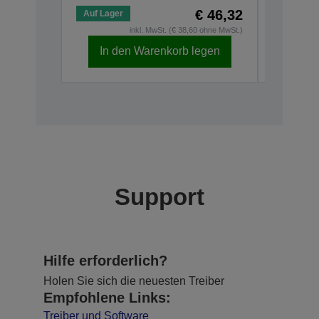
€ 46,32
Auf Lager
Auf Lage
inkl. MwSt. (€ 38,60 ohne MwSt.)
In den Warenkorb legen
In d
Support
Hilfe erforderlich?
Holen Sie sich die neuesten Treiber
Empfohlene Links:
Treiber und Software