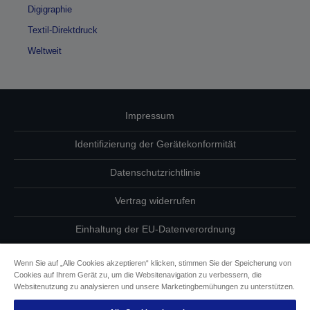
Digigraphie
Textil-Direktdruck
Weltweit
Impressum
Identifizierung der Gerätekonformität
Datenschutzrichtlinie
Vertrag widerrufen
Einhaltung der EU-Datenverordnung
Fragen zum Datenschutz
Wenn Sie auf „Alle Cookies akzeptieren“ klicken, stimmen Sie der Speicherung von
Cookies auf Ihrem Gerät zu, um die Websitenavigation zu verbessern, die
Informationen zu Cookies
Websitenutzung zu analysieren und unsere Marketingbemühungen zu unterstützen.