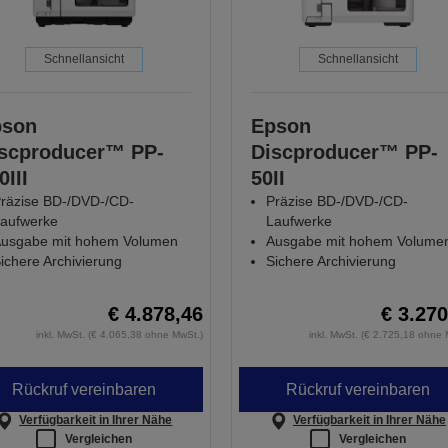
Schnellansicht
Schnellansicht
pson
Epson
scproducer™ PP-
Discproducer™ PP-
0III
50II
räzise BD-/DVD-/CD-
Präzise BD-/DVD-/CD-
aufwerke
Laufwerke
usgabe mit hohem Volumen
Ausgabe mit hohem Volume
ichere Archivierung
Sichere Archivierung
€ 4.878,46
€ 3.270
inkl. MwSt. (€ 4.065,38 ohne MwSt.)
inkl. MwSt. (€ 2.725,18 ohne 
Rückruf vereinbaren
Rückruf vereinbaren
Verfügbarkeit in Ihrer Nähe
Verfügbarkeit in Ihrer Nähe
Vergleichen
Vergleichen