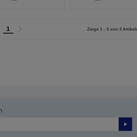
1
Zeige 1 - 3 von 3 Artikel
ur
Zur
orherigen
nächsten
eite
Seite
n
Send