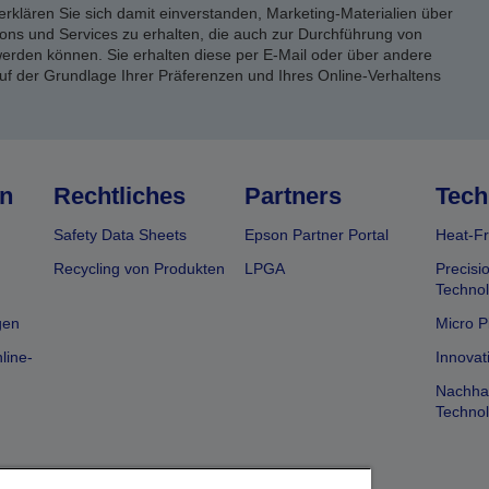
erklären Sie sich damit einverstanden, Marketing-Materialien über
ons und Services zu erhalten, die auch zur Durchführung von
rden können. Sie erhalten diese per E-Mail oder über andere
uf der Grundlage Ihrer Präferenzen und Ihres Online-Verhaltens
n
Rechtliches
Partners
Tech
Safety Data Sheets
Epson Partner Portal
Heat-Fr
Recycling von Produkten
LPGA
Precisi
Technol
gen
Micro P
line-
Innovat
Nachhal
Technol