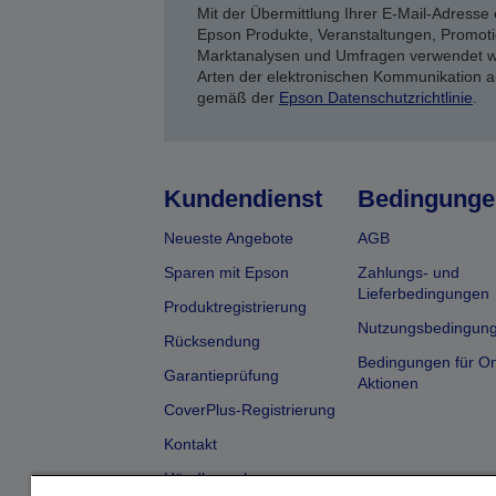
Mit der Übermittlung Ihrer E-Mail-Adresse 
Epson Produkte, Veranstaltungen, Promoti
Marktanalysen und Umfragen verwendet we
Arten der elektronischen Kommunikation a
gemäß der
Epson Datenschutzrichtlinie
.
Kundendienst
Bedingunge
Neueste Angebote
AGB
Sparen mit Epson
Zahlungs- und
Lieferbedingungen
Produktregistrierung
Nutzungsbedingun
Rücksendung
Bedingungen für On
Garantieprüfung
Aktionen
CoverPlus-Registrierung
Kontakt
Händlersuche