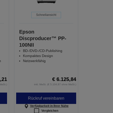
Schnellansicht
Epson
Discproducer™ PP-
100NII
BD-/DVD-/CD-Publishing
Kompaktes Design
n
Netzwerkfähig
,21
€ 6.125,84
MwSt.)
inkl. MwSt. (€ 5.104,87 ohne MwSt.)
Rückruf vereinbaren
Verfügbarkeit in Ihrer Nähe
Vergleichen