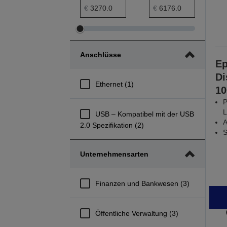
Preis min. Bereich
Preis max. Bereich
€
€
Preis
Preis
min.
max.
Anschlüsse
Bereich
Bereich
E
anpassen
anpassen
Di
Ethernet (1)
10
P
L
USB – Kompatibel mit der USB
A
2.0 Spezifikation (2)
S
Unternehmensarten
Finanzen und Bankwesen (3)
Öffentliche Verwaltung (3)