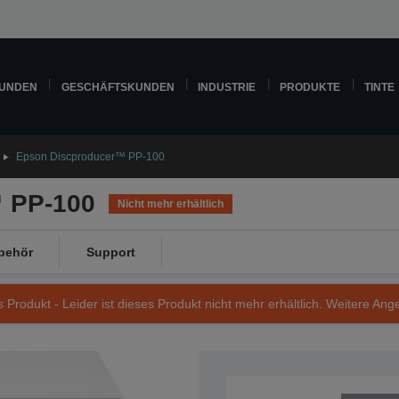
KUNDEN
GESCHÄFTSKUNDEN
INDUSTRIE
PRODUKTE
TINTE
Epson Discproducer™ PP-100
 PP-100
Nicht mehr erhältlich
behör
Support
s Produkt - Leider ist dieses Produkt nicht mehr erhältlich. Weitere Ang
Artikelnummer: C11C672022