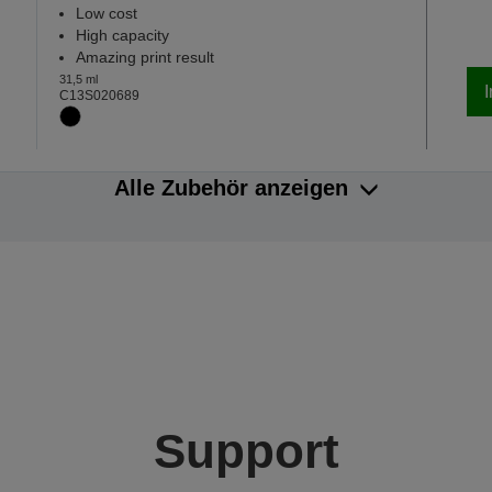
Low cost
High capacity
Amazing print result
31,5 ml
C13S020689
Alle Zubehör anzeigen
Support