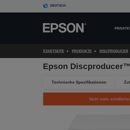
Skip
DEUTSCH
to
main
content
PRIVAT
STARTSEITE
PRODUKTE
DISCPRODUCER
Epson Discproducer™
Technische Spezifikationen
Zu
Nicht mehr erhältliche