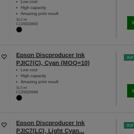
Low cost
High capacity
Amazing print result
32,2 ml
C13S020693
Epson Discproducer Ink
Auf
PJIC7(C), Cyan (MOQ=10)
Low cost
High capacity
Amazing print result
31,5 ml
C13S020688
Epson Discproducer Ink
Auf
PJIC7(LC), Light Cyan...