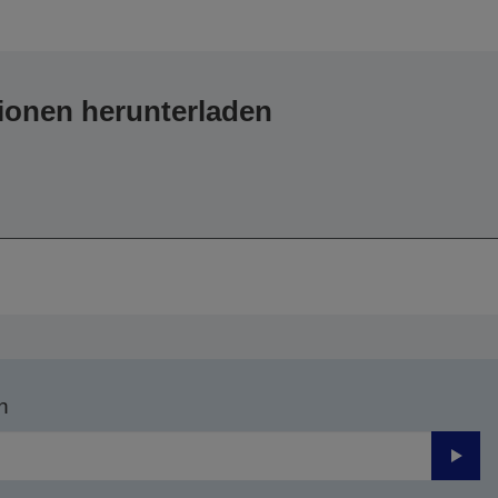
ionen herunterladen
n
Send