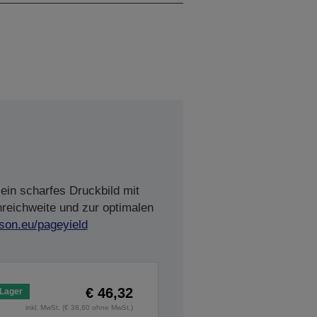
ein scharfes Druckbild mit
nreichweite und zur optimalen
son.eu/pageyield
€ 46,32
 Lager
inkl. MwSt. (€ 38,60 ohne MwSt.)