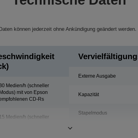
aten können jederzeit ohne Ankündigung geändert werden.
eschwindigkeit
Vervielfältigun
ck)
Externe Ausgabe
30 Medien/h (schneller
Modus) mit von Epson
Kapazität
empfohlenen CD-Rs
Stapelmodus
15 Medien/h (schneller
Modus) mit von Epson
empfohlener DVD-Rs