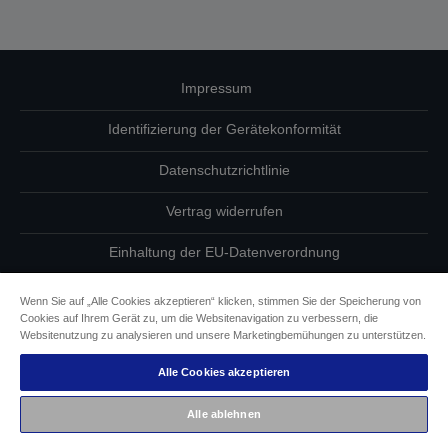
Impressum
Identifizierung der Gerätekonformität
Datenschutzrichtlinie
Vertrag widerrufen
Einhaltung der EU-Datenverordnung
Fragen zum Datenschutz
Wenn Sie auf „Alle Cookies akzeptieren“ klicken, stimmen Sie der Speicherung von
Cookies auf Ihrem Gerät zu, um die Websitenavigation zu verbessern, die
Informationen zu Cookies
Websitenutzung zu analysieren und unsere Marketingbemühungen zu unterstützen.
Alle Cookies akzeptieren
Epson Engagement für Barrierefreiheit
Alle ablehnen
Copyright © 2026 Seiko Epson