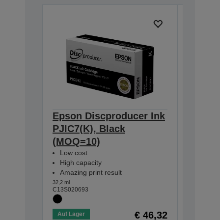
Epson Discproducer Ink
Epson 
PJIC7(K), Black
PJIC7(
(MOQ=10)
Low cos
High ca
Low cost
Amazing
High capacity
31,5 ml
Amazing print result
C13S0206
32,2 ml
C13S020693
€ 46,32
Auf Lager
Auf Lage