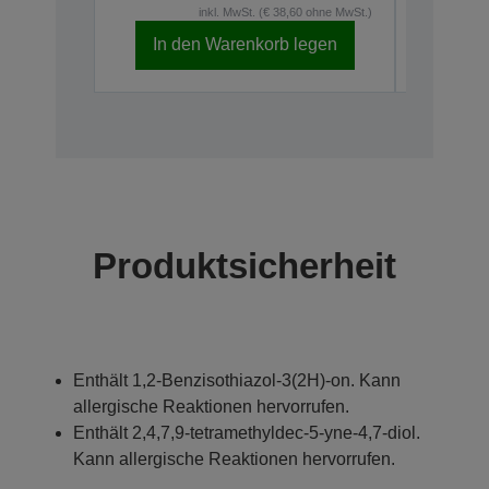
inkl. MwSt. (€ 38,60 ohne MwSt.)
In den Warenkorb legen
In d
Produktsicherheit
Enthält 1,2-Benzisothiazol-3(2H)-on. Kann
allergische Reaktionen hervorrufen.
Enthält 2,4,7,9-tetramethyldec-5-yne-4,7-diol.
Kann allergische Reaktionen hervorrufen.