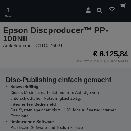
Skip
to
Suchen
main
Menü
content
Epson Discproducer™ PP-
100NII
Artikelnummer: C11CJ76021
€ 6.125,84
inkl. MwSt. (€ 5.104,87 ohne MwSt.)
Disc-Publishing einfach gemacht
Netzwerkfähig
Dieses Modell verarbeitet mehrere Aufträge von
unterschiedlichen Nutzern gleichzeitig.
Integriertes Bedienfeld
Das System speichert bis zu 120 Jobs auf seiner internen
Festplatte.
Umfassende Software
Praktische Software und Tools inklusive