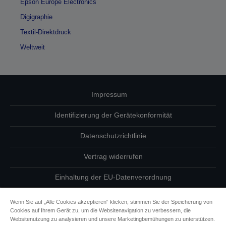
Epson Europe Electronics
Digigraphie
Textil-Direktdruck
Weltweit
Impressum
Identifizierung der Gerätekonformität
Datenschutzrichtlinie
Vertrag widerrufen
Einhaltung der EU-Datenverordnung
Fragen zum Datenschutz
Wenn Sie auf „Alle Cookies akzeptieren“ klicken, stimmen Sie der Speicherung von
Cookies auf Ihrem Gerät zu, um die Websitenavigation zu verbessern, die
Informationen zu Cookies
Websitenutzung zu analysieren und unsere Marketingbemühungen zu unterstützen.