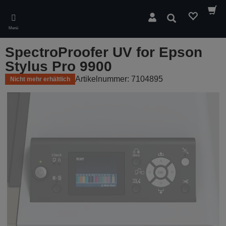
Skip
to
Suchen
main
Menü
content
SpectroProofer UV for Epson
Stylus Pro 9900
Artikelnummer: 7104895
Nicht mehr erhältlich