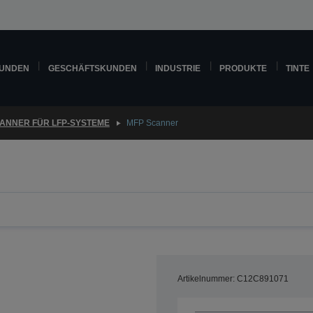
KUNDEN
GESCHÄFTSKUNDEN
INDUSTRIE
PRODUKTE
TINTE
ANNER FÜR LFP-SYSTEME
MFP Scanner
Artikelnummer: C12C891071