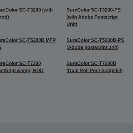
reColor SC-T3200 (with
SureColor SC-T3200-PS
and)
(with Adobe Postscript
Unit)
ureColor SC-T5200D MFP
SureColor SC-T5200D-PS
S
(Adobe postscript unit)
reColor SC-T7200
SureColor SC-T7200D
stSript &amp; HDD
(Dual Roll Post Script kit)