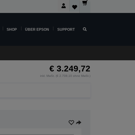
SHOP
ÜBER EPSON
SUPPORT
€ 3.249,72
inkl. MwSt. (€ 2.708,10 ohne MwSt.)