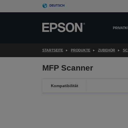
Skip
DEUTSCH
to
main
content
PRIVAT
STARTSEITE
PRODUKTE
ZUBEHÖR
SC
MFP Scanner
Kompatibilität