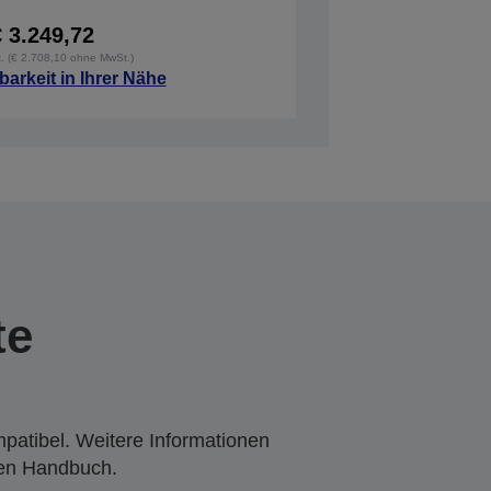
€ 3.249,72
t. (€ 2.708,10 ohne MwSt.)
barkeit in Ihrer Nähe
te
mpatibel. Weitere Informationen
den Handbuch.