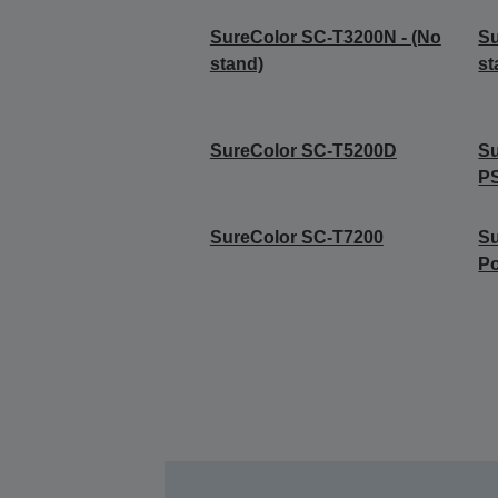
SureColor SC-T3200N - (No
Su
stand)
st
SureColor SC-T5200D
S
P
SureColor SC-T7200
Su
Po