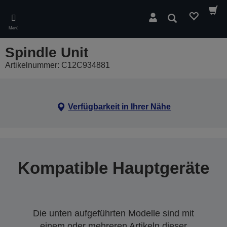
Skip
to
Suchen
main
Menü
content
Spindle Unit
Artikelnummer: C12C934881
Verfügbarkeit in Ihrer Nähe
Kompatible Hauptgeräte
Die unten aufgeführten Modelle sind mit
einem oder mehreren Artikeln dieser