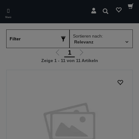
Skip
to
Suchen
main
Menü
content
Sortieren nach:
Filter
1
Zur
Zur
Zeige 1 - 11 von 11 Artikeln
vorherigen
nächsten
Seite
Seite