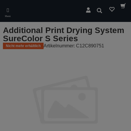
Skip
to
Suchen
main
Menü
content
Additional Print Drying System
SureColor S Series
Artikelnummer: C12C890751
Nicht mehr erhältlich