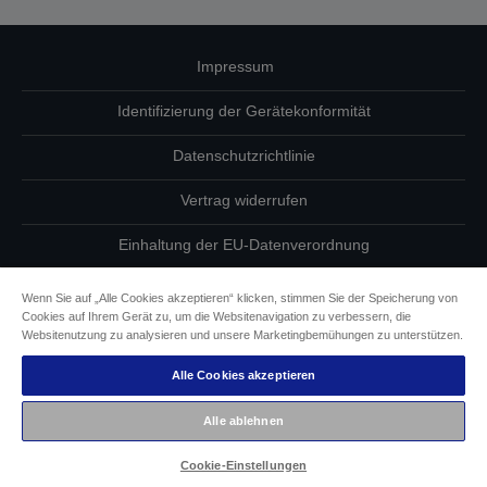
Impressum
Identifizierung der Gerätekonformität
Datenschutzrichtlinie
Vertrag widerrufen
Einhaltung der EU-Datenverordnung
Fragen zum Datenschutz
Wenn Sie auf „Alle Cookies akzeptieren“ klicken, stimmen Sie der Speicherung von
Cookies auf Ihrem Gerät zu, um die Websitenavigation zu verbessern, die
Informationen zu Cookies
Websitenutzung zu analysieren und unsere Marketingbemühungen zu unterstützen.
Alle Cookies akzeptieren
Epson Engagement für Barrierefreiheit
Alle ablehnen
Copyright © 2026 Seiko Epson
Cookie-Einstellungen