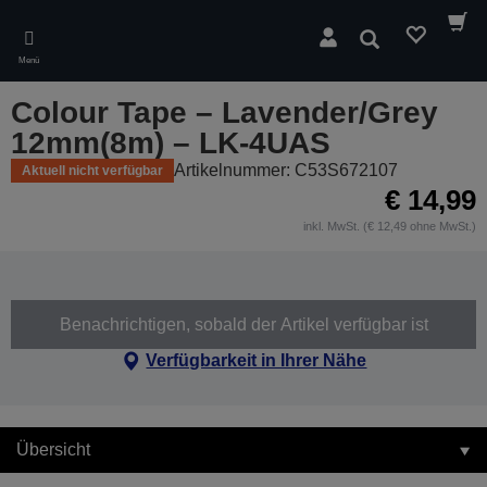
Skip
to
Suchen
main
Menü
content
Colour Tape – Lavender/Grey
12mm(8m) – LK-4UAS
Artikelnummer: C53S672107
Aktuell nicht verfügbar
€ 14,99
inkl. MwSt. (€ 12,49 ohne MwSt.)
Benachrichtigen, sobald der Artikel verfügbar ist
Verfügbarkeit in Ihrer Nähe
Übersicht