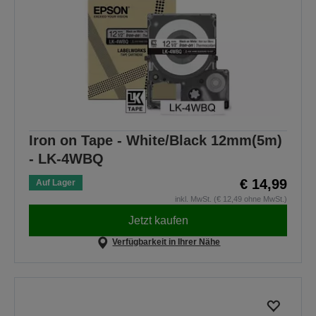
Iron on Tape - White/Black 12mm(5m)
- LK-4WBQ
€ 14,99
Auf Lager
inkl. MwSt. (€ 12,49 ohne MwSt.)
Jetzt kaufen
Verfügbarkeit in Ihrer Nähe