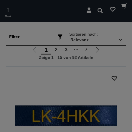
Skip
to
Suchen
main
Menü
content
Sortieren nach:
Filter
1
2
3
⋯
7
Zur
Zur
Zeige 1 - 15 von 92 Artikeln
vorherigen
nächsten
Seite
Seite