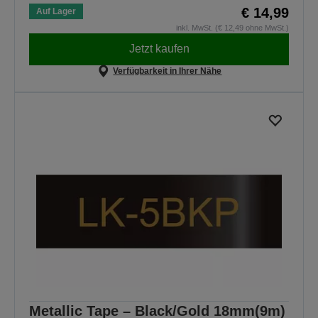
€ 14,99
Auf Lager
inkl. MwSt. (€ 12,49 ohne MwSt.)
Jetzt kaufen
Verfügbarkeit in Ihrer Nähe
Metallic Tape – Black/Gold 18mm(9m)