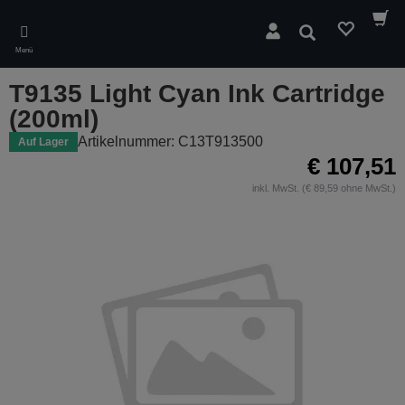
Skip
to
Suchen
main
Menü
content
T9135 Light Cyan Ink Cartridge
(200ml)
Artikelnummer: C13T913500
Auf Lager
€ 107,51
inkl. MwSt. (€ 89,59 ohne MwSt.)