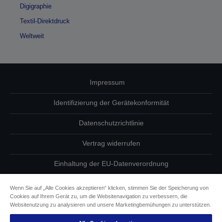
Digigraphie
Textil-Direktdruck
Weltweit
Impressum
Identifizierung der Gerätekonformität
Datenschutzrichtlinie
Vertrag widerrufen
Einhaltung der EU-Datenverordnung
Fragen zum Datenschutz
Wenn Sie auf „Alle Cookies akzeptieren“ klicken, stimmen Sie der Speicherung von
Cookies auf Ihrem Gerät zu, um die Websitenavigation zu verbessern, die
Informationen zu Cookies
Websitenutzung zu analysieren und unsere Marketingbemühungen zu unterstützen.