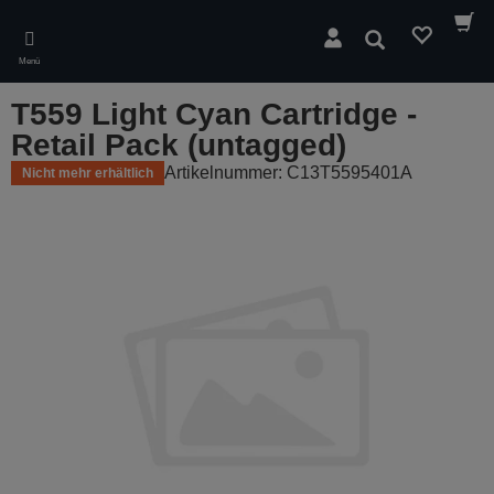
Skip
to
Suchen
main
Menü
content
T559 Light Cyan Cartridge -
Retail Pack (untagged)
Artikelnummer: C13T5595401A
Nicht mehr erhältlich