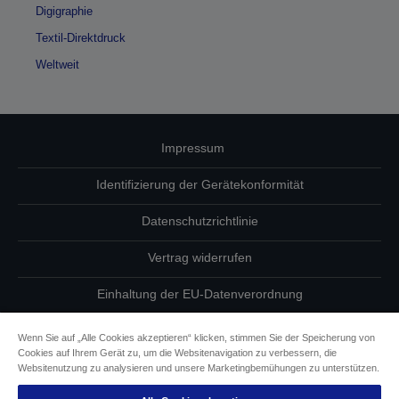
Digigraphie
Textil-Direktdruck
Weltweit
Impressum
Identifizierung der Gerätekonformität
Datenschutzrichtlinie
Vertrag widerrufen
Einhaltung der EU-Datenverordnung
Fragen zum Datenschutz
Wenn Sie auf „Alle Cookies akzeptieren“ klicken, stimmen Sie der Speicherung von
Cookies auf Ihrem Gerät zu, um die Websitenavigation zu verbessern, die
Informationen zu Cookies
Websitenutzung zu analysieren und unsere Marketingbemühungen zu unterstützen.