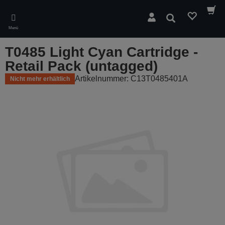
Skip
to
Suchen
main
Menü
content
T0485 Light Cyan Cartridge -
Retail Pack (untagged)
Artikelnummer: C13T0485401A
Nicht mehr erhältlich