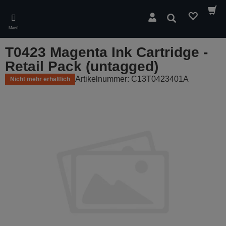
Skip
to
Suchen
main
Menü
content
T0423 Magenta Ink Cartridge -
Retail Pack (untagged)
Artikelnummer: C13T0423401A
Nicht mehr erhältlich