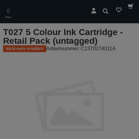
Skip
to
Suchen
main
Menü
content
T027 5 Colour Ink Cartridge -
Retail Pack (untagged)
Artikelnummer: C13T0274011A
Nicht mehr erhältlich