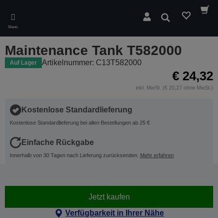
Skip
to
Suchen
main
Menü
content
Maintenance Tank T582000
Artikelnummer: C13T582000
Auf Lager
€ 24,32
inkl. MwSt. (€ 20,27 ohne MwSt.)
Kostenlose Standardlieferung
Kostenlose Standardlieferung bei allen Bestellungen ab 25 €
Einfache Rückgabe
Innerhalb von 30 Tagen nach Lieferung zurücksenden.
Mehr erfahren
Jetzt kaufen
Verfügbarkeit in Ihrer Nähe