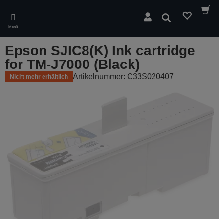
Skip
to
Suchen
main
Menü
content
Epson SJIC8(K) Ink cartridge
for TM-J7000 (Black)
Artikelnummer: C33S020407
Nicht mehr erhältlich