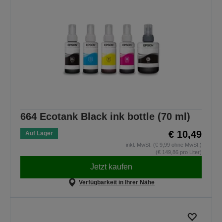
664 Ecotank Black ink bottle (70 ml)
€ 10,49
Auf Lager
inkl. MwSt. (€ 9,99 ohne MwSt.)
(€ 149,86 pro Liter)
Jetzt kaufen
Verfügbarkeit in Ihrer Nähe