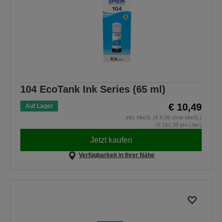
104 EcoTank Ink Series (65 ml)
€ 10,49
Auf Lager
inkl. MwSt. (€ 9,99 ohne MwSt.)
(€ 161,38 pro Liter)
Jetzt kaufen
Verfügbarkeit in Ihrer Nähe