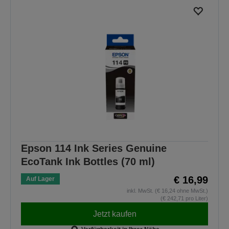
Epson 114 Ink Series Genuine
EcoTank Ink Bottles (70 ml)
€ 16,99
Auf Lager
inkl. MwSt. (€ 16,24 ohne MwSt.)
(€ 242,71 pro Liter)
Jetzt kaufen