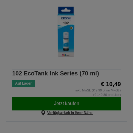
102 EcoTank Ink Series (70 ml)
€ 10,49
Auf Lager
inkl. MwSt. (€ 9,99 ohne MwSt.)
(€ 149,86 pro Liter)
Jetzt kaufen
Verfügbarkeit in Ihrer Nähe