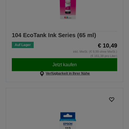
104 EcoTank Ink Series (65 ml)
€ 10,49
Auf Lager
inkl. MwSt. (€ 9,99 ohne MwSt.)
(€ 161,38 pro Liter)
Jetzt kaufen
Verfügbarkeit in Ihrer Nähe