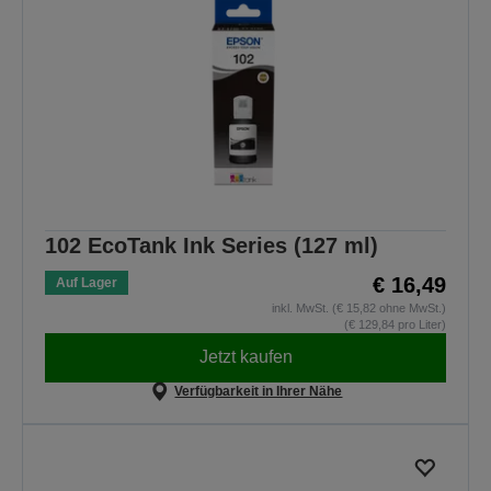
102 EcoTank Ink Series (127 ml)
€ 16,49
Auf Lager
inkl. MwSt. (€ 15,82 ohne MwSt.)
(€ 129,84 pro Liter)
Jetzt kaufen
Verfügbarkeit in Ihrer Nähe