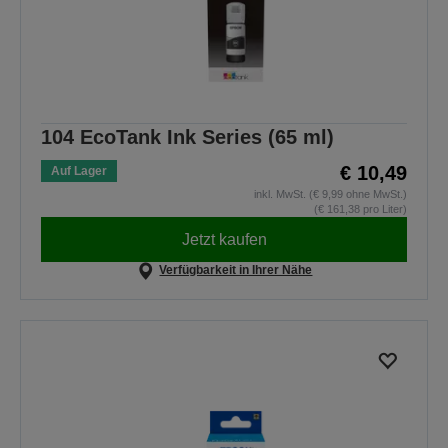
104 EcoTank Ink Series (65 ml)
€ 10,49
Auf Lager
inkl. MwSt. (€ 9,99 ohne MwSt.)
(€ 161,38 pro Liter)
Jetzt kaufen
Verfügbarkeit in Ihrer Nähe