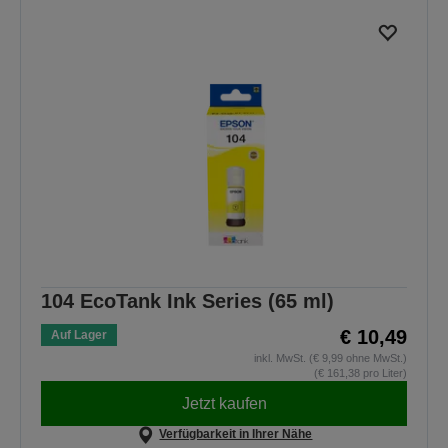
104 EcoTank Ink Series (65 ml)
€ 10,49
Auf Lager
inkl. MwSt. (€ 9,99 ohne MwSt.)
(€ 161,38 pro Liter)
Jetzt kaufen
Verfügbarkeit in Ihrer Nähe