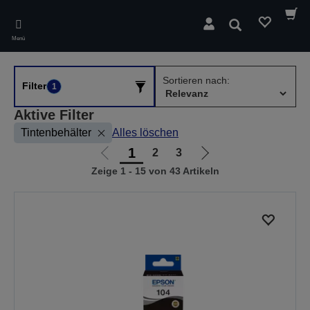
Skip
to
Suchen
main
Menü
content
Sortieren nach:
Filter
1
Aktive Filter
Tintenbehälter
Alles löschen
1
2
3
Zur
Zur
Zeige 1 - 15 von 43 Artikeln
vorherigen
nächsten
Seite
Seite