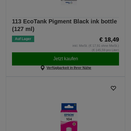
113 EcoTank Pigment Black ink bottle
(127 ml)
€ 18,49
Auf Lager
inkl. MwSt. (€ 17,91 ohne MwSt.)
(€ 145,59 pro Liter)
Jetzt kaufen
Verfügbarkeit in Ihrer Nähe