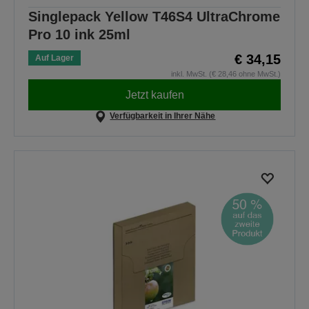
Singlepack Yellow T46S4 UltraChrome
Pro 10 ink 25ml
€ 34,15
Auf Lager
inkl. MwSt. (€ 28,46 ohne MwSt.)
Jetzt kaufen
Verfügbarkeit in Ihrer Nähe