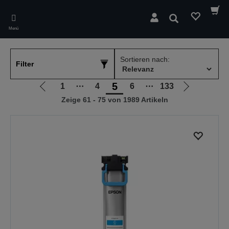
Skip
to
Suchen
main
Menü
content
Sortieren nach:
Filter
5
1
⋯
4
6
⋯
133
Zur
Zur
Zeige 61 - 75 von 1989 Artikeln
vorherigen
nächsten
Seite
Seite