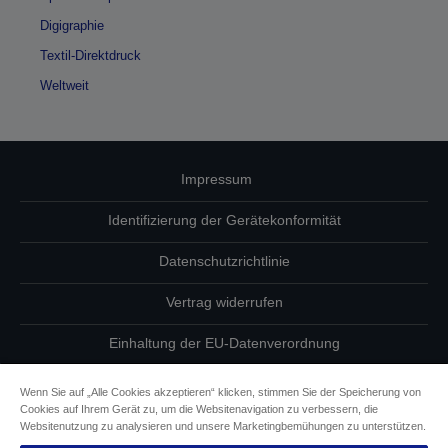
Digigraphie
Textil-Direktdruck
Weltweit
Impressum
Identifizierung der Gerätekonformität
Datenschutzrichtlinie
Vertrag widerrufen
Einhaltung der EU-Datenverordnung
Fragen zum Datenschutz
Wenn Sie auf „Alle Cookies akzeptieren“ klicken, stimmen Sie der Speicherung von
Cookies auf Ihrem Gerät zu, um die Websitenavigation zu verbessern, die
Informationen zu Cookies
Websitenutzung zu analysieren und unsere Marketingbemühungen zu unterstützen.