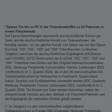
1
Sparen Sie bis zu 95 % der Tintenkosten/Bis zu 63 Patronen in
einem Flaschensatz
Auf Epson Berechnungen basierende durchschnittliche Kosten pro
Seite und die durchschnittliche Anzahl von Tintenpatronen, die
benötigt werden, um die gleiche Anzahl von Seiten wie mit den Epson
EcoTank “101”,”102”, “103” und “104” Tintenflaschen zu drucken.
Vergleich zwischen der durchschnittlichen Ergiebigkeit (A4-Drucke
nach ISO/IEC 24712-Testmuster) der EcoTank “101”,”102”, “103” und
“104”- Tintenflaschen-Serien und den Original-Verbrauchsmaterialien
(IDC, Hardcopy Peripherals Consumables Tracker, Lieferungen 2023,
veröffentlicht im 1. Quartal 2024), die in den 40 meistverkauften A4-
Tintenstrahldruckern für Verbraucher in Frankreich, Deutschland,
Italien, Spanien und Großbritannien verwendet werden (IDC, Quarterly
Hardcopy Peripherals Tracker, Lieferungen 2023, veröffentlicht im 1.
Quartal 2024). Die Kosten pro Seite werden berechnet, indem der
entsprechende Umsatz aus dem Verkauf von Flaschen/Patronen und
die Ergiebigkeit der verkauften Einheit geteilt werden.
2. Im Vergleich zu den meistverkauften vergleichbaren
Farblaserdruckern in Europa (IDC<Quaretely Hardcopy Peripherals