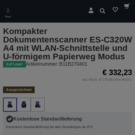
Skip
to
Suchen
main
Menü
content
Kompakter
Dokumentenscanner ES-C320W
A4 mit WLAN-Schnittstelle und
U-förmigem Papierweg Modus
Artikelnummer: B11B270401
Auf Lager
€ 332,23
inkl. MwSt. (€ 276,86 ohne MwSt.)
Ausgezeichnet
Kostenlose Standardlieferung
Kostenlose Standardlieferung bei allen Bestellungen ab 25 €