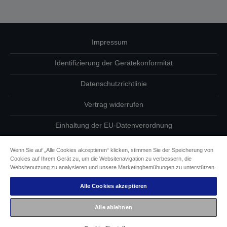
Impressum
Identifizierung der Gerätekonformität
Datenschutzrichtlinie
Vertrag widerrufen
Einhaltung der EU-Datenverordnung
Fragen zum Datenschutz
Wenn Sie auf „Alle Cookies akzeptieren“ klicken, stimmen Sie der Speicherung von
Cookies auf Ihrem Gerät zu, um die Websitenavigation zu verbessern, die
Informationen zu Cookies
Websitenutzung zu analysieren und unsere Marketingbemühungen zu unterstützen.
Alle Cookies akzeptieren
Epson Engagement für Barrierefreiheit
Alle ablehnen
Copyright © 2026 Seiko Epson