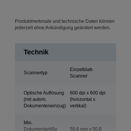
Produktmerkmale und technische Daten können
jederzeit ohne Ankündigung geändert werden.
Technik
Einzelblatt-
Scannertyp
Scanner
Optische Auflösung
600 dpi x 600 dpi
(mit autom.
(horizontal x
Dokumenteneinzug)
vertikal)
Min.
Dokumentgröße
50,8 mm x 50,8