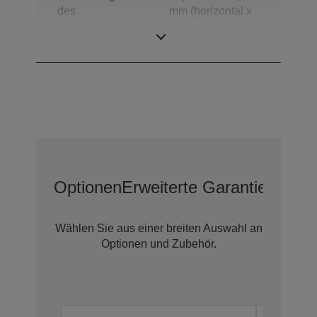
des
mm (horizontal x
automatischen
vertikal)
Einzugs
Optionen
Erweiterte Garantieoption
Wählen Sie aus einer breiten Auswahl an
Optionen und Zubehör.