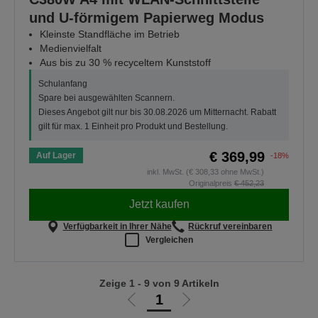
und U-förmigem Papierweg Modus
Kleinste Standfläche im Betrieb
Medienvielfalt
Aus bis zu 30 % recyceltem Kunststoff
Schulanfang
Spare bei ausgewählten Scannern.
Dieses Angebot gilt nur bis 30.08.2026 um Mitternacht. Rabatt
gilt für max. 1 Einheit pro Produkt und Bestellung.
€ 369,99
Auf Lager
-18%
inkl. MwSt. (€ 308,33 ohne MwSt.)
Originalpreis
€ 452,23
Jetzt kaufen
Verfügbarkeit in Ihrer Nähe
Rückruf vereinbaren
Vergleichen
Zeige 1 - 9 von 9 Artikeln
1
Zur
Zur