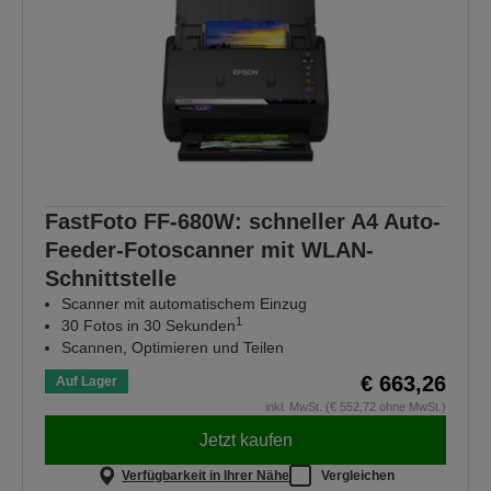
FastFoto FF-680W: schneller A4 Auto-
Feeder-Fotoscanner mit WLAN-
Schnittstelle
Scanner mit automatischem Einzug
1
30 Fotos in 30 Sekunden
Scannen, Optimieren und Teilen
€ 663,26
Auf Lager
inkl. MwSt. (€ 552,72 ohne MwSt.)
Jetzt kaufen
Verfügbarkeit in Ihrer Nähe
Vergleichen