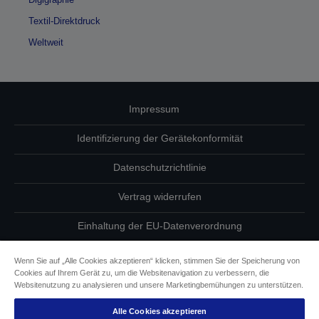
Textil-Direktdruck
Weltweit
Impressum
Identifizierung der Gerätekonformität
Datenschutzrichtlinie
Vertrag widerrufen
Einhaltung der EU-Datenverordnung
Fragen zum Datenschutz
Wenn Sie auf „Alle Cookies akzeptieren“ klicken, stimmen Sie der Speicherung von
Cookies auf Ihrem Gerät zu, um die Websitenavigation zu verbessern, die
Informationen zu Cookies
Websitenutzung zu analysieren und unsere Marketingbemühungen zu unterstützen.
Alle Cookies akzeptieren
Epson Engagement für Barrierefreiheit