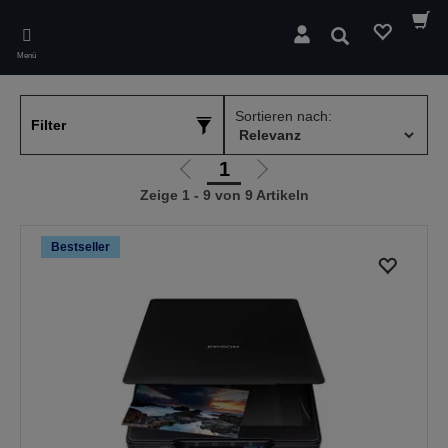
Skip
to
Suchen
main
Menü
content
Sortieren nach:
Filter
1
Zur
Zur
Zeige 1 - 9 von 9 Artikeln
vorherigen
nächsten
Seite
Seite
Bestseller