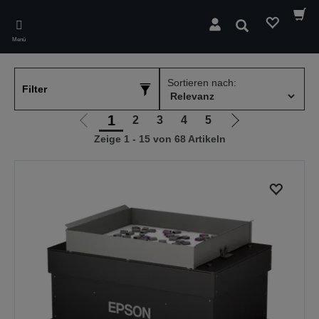
Skip
to
Suchen
main
Menü
content
Sortieren nach:
Filter
1
2
3
4
5
Zur
Zur
Zeige 1 - 15 von 68 Artikeln
vorherigen
nächsten
Seite
Seite