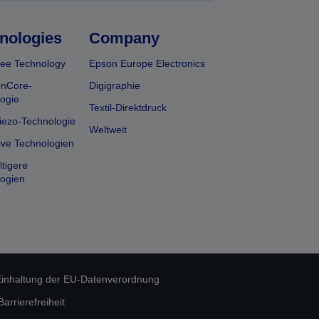
nologies
Company
ee Technology
Epson Europe Electronics
onCore-
Digigraphie
ogie
Textil-Direktdruck
iezo-Technologie
Weltweit
ive Technologien
tigere
ogien
inhaltung der EU-Datenverordnung
rrierefreiheit