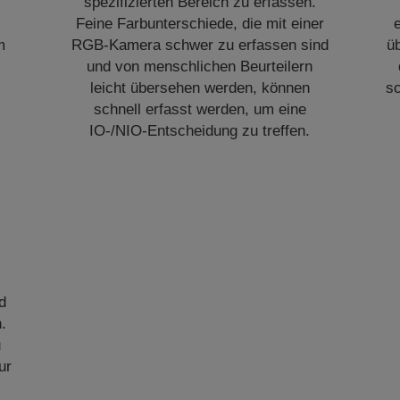
e
spezifizierten Bereich zu erfassen.
Feine Farbunterschiede, die mit einer
m
RGB-Kamera schwer zu erfassen sind
üb
und von menschlichen Beurteilern
leicht übersehen werden, können
sc
schnell erfasst werden, um eine
IO-/NIO-Entscheidung zu treffen.
d
n.
u
ur