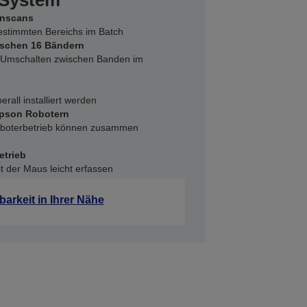
s System
enscans
estimmten Bereichs im Batch
ischen 16 Bändern
 Umschalten zwischen Banden im
erall installiert werden
 Epson Robotern
oboterbetrieb können zusammen
etrieb
it der Maus leicht erfassen
barkeit in Ihrer Nähe