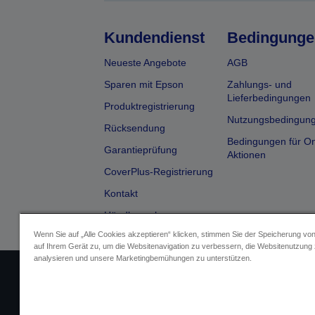
Kundendienst
Bedingunge
Neueste Angebote
AGB
Sparen mit Epson
Zahlungs- und
Lieferbedingungen
Produktregistrierung
Nutzungsbedingun
Rücksendung
Bedingungen für On
Garantieprüfung
Aktionen
CoverPlus-Registrierung
Kontakt
Händlersuche
Wenn Sie auf „Alle Cookies akzeptieren“ klicken, stimmen Sie der Speicherung vo
auf Ihrem Gerät zu, um die Websitenavigation zu verbessern, die Websitenutzung
analysieren und unsere Marketingbemühungen zu unterstützen.
Impressum
Identifizierung der G
Fragen zum D