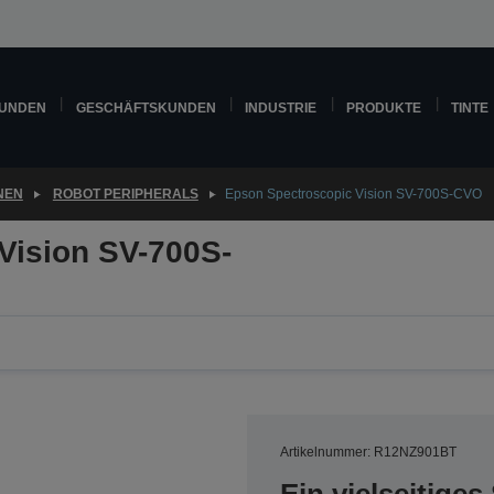
KUNDEN
GESCHÄFTSKUNDEN
INDUSTRIE
PRODUKTE
TINTE
NEN
ROBOT PERIPHERALS
Epson Spectroscopic Vision SV-700S-CVO
Vision SV-700S-
Artikelnummer: R12NZ901BT