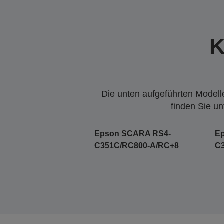
K
Die unten aufgeführten Modelle
finden Sie u
Epson SCARA RS4-
E
C351C/RC800-A/RC+8
C