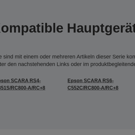
ompatible Hauptgerä
 sind mit einem oder mehreren Artikeln dieser Serie ko
nter den nachstehenden Links oder im produktbegleiten
pson SCARA RS4-
Epson SCARA RS6-
351S/RC800-A/RC+8
C552C/RC800-A/RC+8