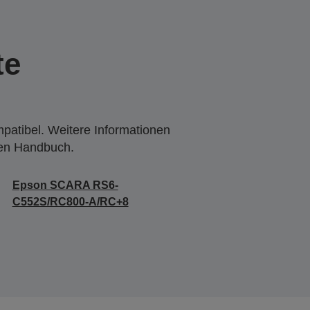
te
mpatibel. Weitere Informationen
den Handbuch.
Epson SCARA RS6-
C552S/RC800-A/RC+8