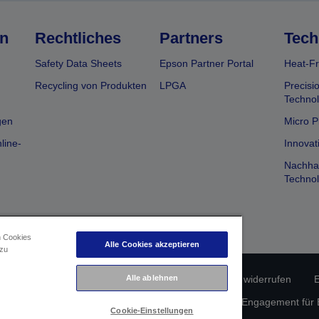
n
Rechtliches
Partners
Tech
Safety Data Sheets
Epson Partner Portal
Heat-Fr
Recycling von Produkten
LPGA
Precisi
Technol
gen
Micro P
line-
Innovat
Nachhal
Technol
n Cookies
Alle Cookies akzeptieren
 zu
erätekonformität
Datenschutzrichtlinie
Vertrag widerrufen
E
Alle ablehnen
atenschutz
Informationen zu Cookies
Epson Engagement für Ba
Cookie-Einstellungen