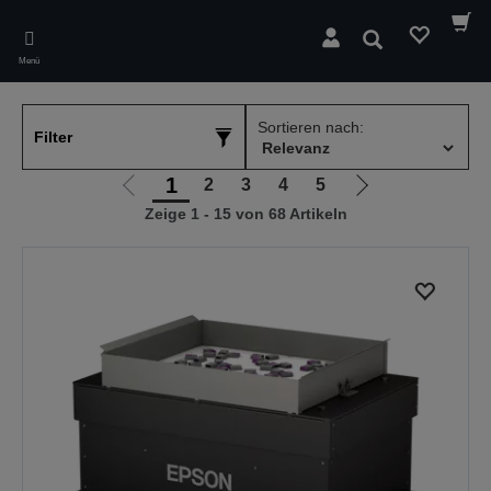
Skip
to
Suchen
main
Menü
content
Sortieren nach:
Filter
1
2
3
4
5
Zur
Zur
Zeige 1 - 15 von 68 Artikeln
vorherigen
nächsten
Seite
Seite