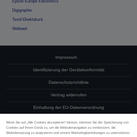
Epson Europe Electronics
Digigraphie
Textil-Direktdruck
Weltweit
Impressum
Identifizierung der Gerätekonformität
Datenschutzrichtlinie
Vertrag widerrufen
Einhaltung der EU-Datenverordnung
Fragen zum Datenschutz
Wenn Sie auf „Alle Cookies akzeptieren“ klicken, stimmen Sie der Speicherung von
Cookies auf Ihrem Gerät zu, um die Websitenavigation zu verbessern, die
Informationen zu Cookies
Websitenutzung zu analysieren und unsere Marketingbemühungen zu unterstützen.