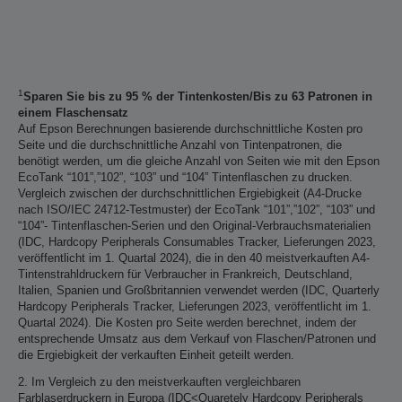
1
Sparen Sie bis zu 95 % der Tintenkosten/Bis zu 63 Patronen in
einem Flaschensatz
Auf Epson Berechnungen basierende durchschnittliche Kosten pro
Seite und die durchschnittliche Anzahl von Tintenpatronen, die
benötigt werden, um die gleiche Anzahl von Seiten wie mit den Epson
EcoTank “101”,”102”, “103” und “104” Tintenflaschen zu drucken.
Vergleich zwischen der durchschnittlichen Ergiebigkeit (A4-Drucke
nach ISO/IEC 24712-Testmuster) der EcoTank “101”,”102”, “103” und
“104”- Tintenflaschen-Serien und den Original-Verbrauchsmaterialien
(IDC, Hardcopy Peripherals Consumables Tracker, Lieferungen 2023,
veröffentlicht im 1. Quartal 2024), die in den 40 meistverkauften A4-
Tintenstrahldruckern für Verbraucher in Frankreich, Deutschland,
Italien, Spanien und Großbritannien verwendet werden (IDC, Quarterly
Hardcopy Peripherals Tracker, Lieferungen 2023, veröffentlicht im 1.
Quartal 2024). Die Kosten pro Seite werden berechnet, indem der
entsprechende Umsatz aus dem Verkauf von Flaschen/Patronen und
die Ergiebigkeit der verkauften Einheit geteilt werden.
2. Im Vergleich zu den meistverkauften vergleichbaren
Farblaserdruckern in Europa (IDC<Quaretely Hardcopy Peripherals